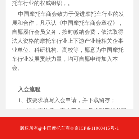
托车行业的权威组织，。
中国摩托车商会
致力于促进摩托车行业的发
展和合作，凡承认《中国摩托车商会章程》，
自愿履行会员义务，按时缴纳会费，依法取得
法人资格的
摩托车行业上下游产业链相关企事
业单位、科研机构、高校等，
愿意为中国摩托
车行业发展贡献力量，
均可自愿申请加入本
会。
入会流程
1、按要求填写入会申请，并下载留存；
2、初步审核后，商会工作人员将联系相关联
络人；
版权所有@中国摩托车商会
京ICP备11000415号-1
3、企业需提交工商行政管理局颁发的《企业