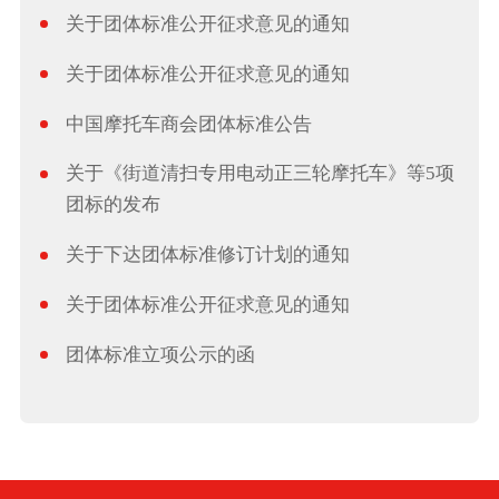
关于团体标准公开征求意见的通知
关于团体标准公开征求意见的通知
中国摩托车商会团体标准公告
关于《街道清扫专用电动正三轮摩托车》等5项
团标的发布
关于下达团体标准修订计划的通知
关于团体标准公开征求意见的通知
团体标准立项公示的函