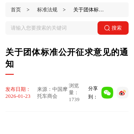
首页
标准法规
关于团体标准公开征求意见的通知
搜索
关于团体标准公开征求意见的通
知
浏览
分享
发布日期：
来源：中国摩
量：
2026-01-23
托车商会
到：
1739